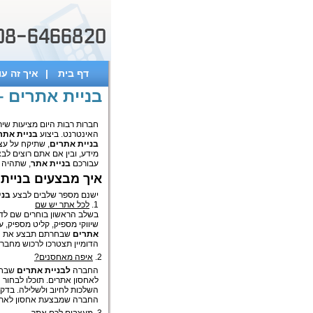
דף בית
|
איך זה עו
בניית אתרים –
חברות רבות היום מציעות שי
האינטרנט. ביצוע
בניית אתר
בניית אתרים
, שתיקח על עצ
מידע, ובין אם אתם רוצים לב
עבורכם
בניית אתר
, שתהיה ב
איך מבצעים בניית
ישנם מספר שלבים לבצע
בני
1.
לכל אתר יש שם
בשלב הראשון בוחרים שם לדומ
שיווקי מספיק, קליט מספיק, 
אתרים
הדומיין תצטרכו לרכוש מחברו
2.
איפה מאחסנים?
החברה
לבניית אתרים
שבחר
לאחסון אתרים. תוכלו לבחור 
השלכות לחיוב ולשלילה. בדק
החברה שמבצעת אחסון לאתרכ