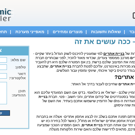
בד
|
שאלות ותשובות
|
מוצרים ומחירים
|
מאפייני מערכת
|
תחזי
 ככה עושים את זה
צ
רות של
בניית אתרים
למי שמעוניין להיכנס לשוק הגדול ביותר שקיים -
ים
מורכב ממספר צעדים, שכדאי מאוד להכיר, לפני שבוחרים חברת
מה את המיצוב שלכם ברשת. בין אם המטרה שלכם היא רק להעביר
צע מכירות באינטרנט, עליכם לפנות לחברת
בניית אתרים
, שתבצע
גדר כרטיס ביקור איכותי, שיווקי ומזמין עבור הגולשים.
 אתרים?
ית אתרים
שחייבים לעבור בדרך אל האתר:
יין שלכם - ישראלי או בינלאומי. בדקו אם השם המועדף עליכם הוא
עומד בסטנדרטים של קידום אתרים, והכי חשוב - פנוי. חברת
בניית
שבחרתם תבצע את הגדרות ה-dns של הדומיין שישמשו אתכם בעתיד. את השם של
ת שזה עיסוקן.
תם תפנה אתכם בשלב זה לבצע אחסון אתרים- אצלה או בחברות
חברת אחסון אתרים ישראלית או מחו"ל, כאשר לכל בחירה כזו יש
ו יחד עם אותה חברת
בניית אתרים
, האם המפרט הטכני שמציעה
ם, מתאים לדרישות שלכם והאם שירות הלקוחות מוצלח.