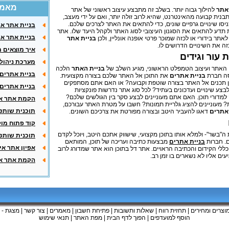
מאמר
אתר
להילוך גבוה יותר. בשלב זה מתבצע עיצוב ראשוני של אתר
בנית קבועה מהאינטרנט, שהיא לרוב זולה יותר, ואם על ידי מעצב,
סו שינויים גרפיים שונים, כדי להתאים את האתר לצרכים שלכם.
בניית אתר אי
תדע להתאים את הסגנון העיצובי לסוג האתר ולקהל היעד שלו. אתר
בניית אתר אי
אתר בידורי או לכזה שמוכר פרטי אופנה אונליין, ולכן
בניית אתר
ה את השינויים הדרושים לו.
איך מוצאים מ
 עור וגידים
מערכת ניהול
ן האתר ועיצוב הטמפלט הראשוני, מגיע השלב של
בניית האתר
הלכה
בניית אתרים:
סה חברת
בניית אתרים
את התוכן אל האתר שלכם בצורה מקצועית.
ן תכנים אל האתר בצורה שוטפת וקבועה? או האם אתם מסתפקים
בניית אתרים 
בצע שינויים ועדכונים בעתיד? לכל סוג אתר נדרשות פונקציות
 למדורי תוכן. האם אתם מעוניינים לבצע סקר בין הגולשים שלכם?
הקמת אתר אי
 מעוניינים להציג גלריית תמונות? חשבו על מטרת האתר עבורכם,
תוכנית שותפי
אתרים
דאגו להעביר היטב ובצורה מפורטת את צרכיכם השונים.
קוד פתוח מול
"בשר"- ולמלא אותו בתוכן מקצועי, שישווק אתכם היטב, ויוכל לקדם
תוכנית שותפי
ם. חברות
בניית אתרים
מבצעות כתיבה ועריכה של תוכן, המותאם
אפיון אתר אי
לי הקידום והכתיבה הראויים. אתר דל בתוכן הוא אתר שמדורג לרוב
ים אליו לא נשארים בו זמן רב.
הקמת אתר אי
וצרים ומחירים
|
תחזית רווח
|
שאלות ותשובות
|
פתיחת חשבון
|
מאמרים
|
צור קשר
|
מצגת - מ
הוסף למועדפים
|
הפוך לדף הבית
|
מפת האתר
|
תנאי שימוש