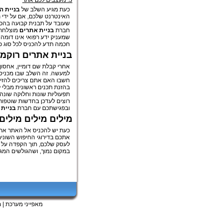
3. מעצבים לכם אתר
כעת מגיע השלב של
בניית ה
האינטרנט שלכם, אם על ידי ת
שעובד על תבנית קבועה בהכני
חברת
בניית אתרים
מוצלחת 
שמעניק ידע רפואי אינו דומה ל
חכמה תדע להכניס לכל סוג כז
בניית אתרים רוקמת
אחרי קבלת שם דומיין, אחסו
למעשה. זה השלב שבו מכני
חשבו האם אתם צריכים להזי
בהזנת תכנים ראשונית מבלי ל
תפעוליות שונות וחלוקה שונה
רוצים לעדכן בחדשות שוטפות?
ובפגישתכם עם חברת
בניית 
מילים מילים מילים
כעת יש להכניס אל האתר את ה
אתכם בדירוגי החיפוש השוני
לעסק שלכם, תוך הקפדה על כל
במקום נמוך, ושהגולשים המגיע
מאפייני מערכת
|
מ